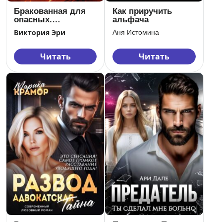
Бракованная для
Как приручить
опасных.
альфача
Галактический
Виктория Эри
Аня Истомина
альянс титанов
Читать
Читать