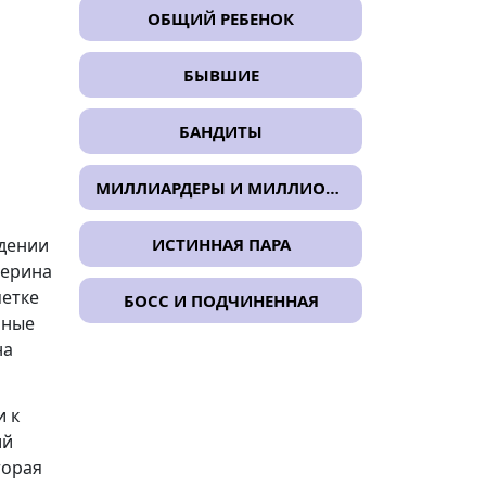
ОБЩИЙ РЕБЕНОК
БЫВШИЕ
БАНДИТЫ
МИЛЛИАРДЕРЫ И МИЛЛИОНЕРЫ
адении
ИСТИННАЯ ПАРА
терина
метке
БОСС И ПОДЧИНЕННАЯ
нные
на
и к
ий
торая