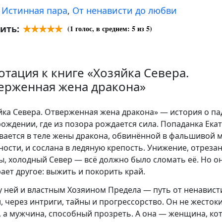
:
Истинная пара
,
От ненависти до любви
ить:
(
1
голос, в среднем:
5
из 5)
отация к книге «Хозяйка Севера.
ерженная жена дракона»
йка Севера. Отверженная жена дракона» — история о п
рождении, где из позора рождается сила. Попаданка Ека
вается в теле жены дракона, обвинённой в фальшивой 
ности, и сослана в ледяную крепость. Унижение, отреза
ы, холодный Север — всё должно было сломать её. Но о
ает другое: выжить и покорить край.
 ней и властным Хозяином Предела — путь от ненавист
, через интриги, тайны и прогрессорство. Он не жесток
, а мужчина, способный прозреть. А она — женщина, ко