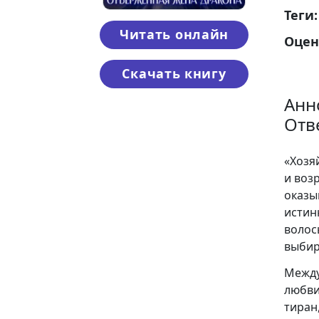
Теги
Читать онлайн
Оцен
Скачать книгу
Анн
Отв
«Хозя
и воз
оказы
истин
волос
выбир
Между
любви
тиран