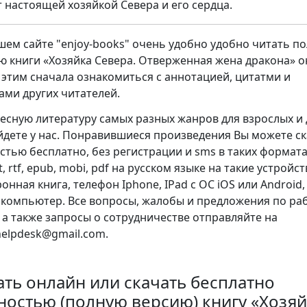
т настоящей хозяйкой Севера и его сердца.
шем сайте "enjoy-books" очень удобно удобно читать п
ю книги «Хозяйка Севера. Отверженная жена дракона» о
 этим сначала ознакомиться с аннотацией, цитатми и
ами других читателей.
есную литературу самых разных жанров для взрослых и 
йдете у нас. Понравившиеся произведения Вы можете с
стью бесплатно, без регистрации и sms в таких форматах
xt, rtf, epub, mobi, pdf на русском языке на такие устройст
онная книга, телефон Iphone, IPad с ОС iOS или Android,
 компьютер. Все вопросы, жалобы и предложения по ра
, а также запросы о сотрудничестве отправляйте на
.helpdesk@gmail.com.
ать онлайн или скачать бесплатно
ностью (полную версию) книгу «Хозяй