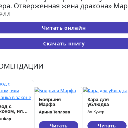
ера. Отверженная жена дракона» Мар
елл
Читать онлайн
Скачать книгу
КОМЕНДАЦИИ
Боярыня
Кара для
Марфа
ублюдка
вод с
коном, или
Арина Теплова
Ая Кучер
аданка в
я Фар
оне
Читать
Читать