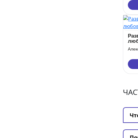
Раз
люб
муж
Алек
ЧАС
Чт
По