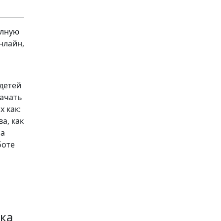
олную
нлайн,
детей
качать
 как:
ва, как
 а
боте
ка