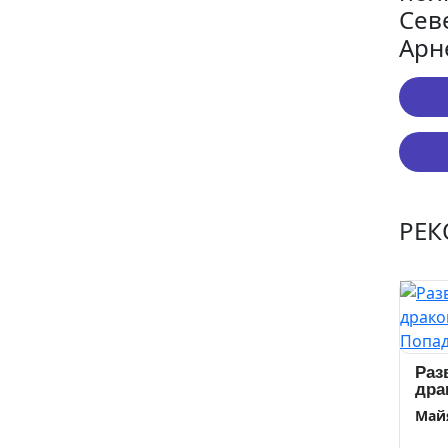
Сев
Арн
РЕ
Раз
дра
Поп
Май
зак