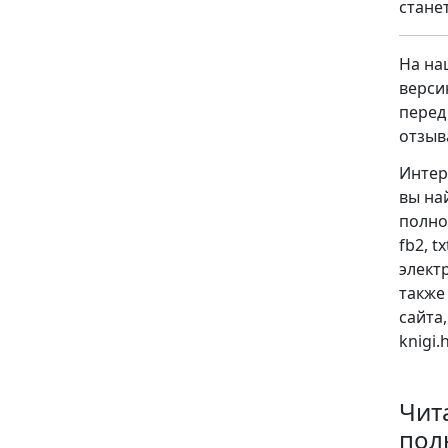
стане
На на
верси
перед
отзыв
Интер
вы на
полно
fb2, t
электр
также
сайта
knigi
Чит
пол