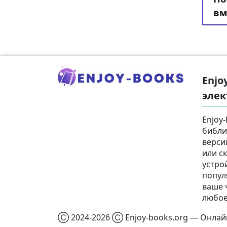
вм
Enjo
элек
Enjoy
библи
верси
или с
устро
попул
ваше 
любое
Ⓒ 2024-2026 Ⓒ Enjoy-books.org — Онлайн