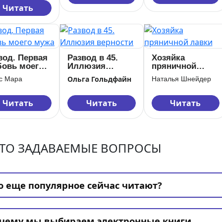
Читать
вод. Первая
Развод в 45.
Хозяйка
овь моего
Иллюзия
пряничной
а
верности
лавки
Ольга Гольдфайн
с Мара
Наталья Шнейдер
Читать
Читать
Читать
ТО ЗАДАВАЕМЫЕ ВОПРОСЫ
о еще популярное сейчас читают?
чему мы выбираем электронные книги