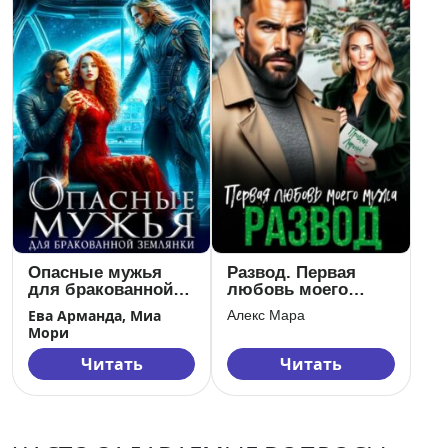
Опасные мужья
Развод. Первая
для бракованной
любовь моего
землянки
мужа
Ева Арманда, Миа
Алекс Мара
Мори
Читать
Читать