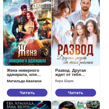
Жена неверного
Развод. Другая
адмирала, или
ждет от тебя
Шаурма от
ребенка
Матильда Аваланж
Кира Шарм
попаданки
Читать
Читать