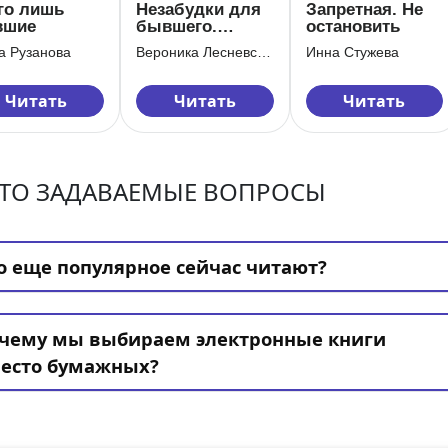
го лишь
Незабудки для
Запретная. Не
вшие
бывшего.
остановить
Настоящая
а Рузанова
Вероника Лесневская
Инна Стужева
семья
Читать
Читать
Читать
ТО ЗАДАВАЕМЫЕ ВОПРОСЫ
о еще популярное сейчас читают?
чему мы выбираем электронные книги
есто бумажных?