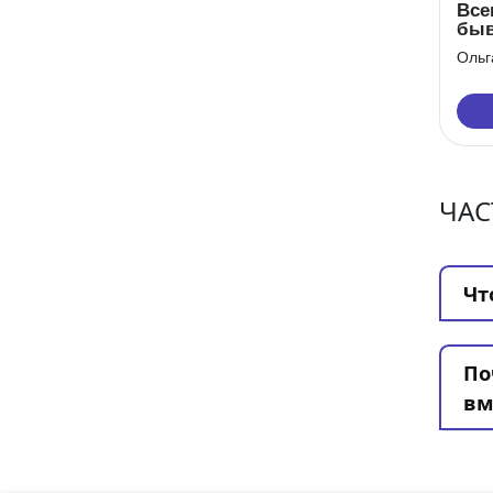
Все
бы
Ольг
ЧАС
Чт
По
вм