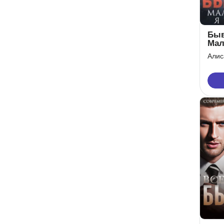
Быв
Мал
тво
Алис