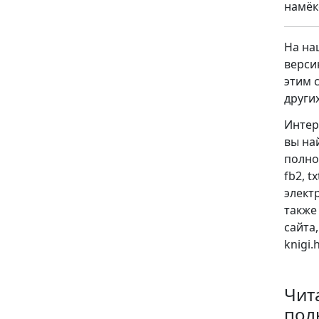
намёк
На на
верси
этим 
други
Интер
вы на
полно
fb2, t
электр
также
сайта
knigi
Чит
пол