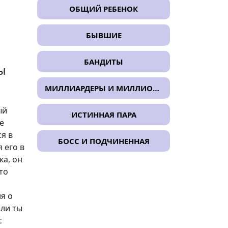
ОБЩИЙ РЕБЕНОК
БЫВШИЕ
БАНДИТЫ
ы
МИЛЛИАРДЕРЫ И МИЛЛИОНЕРЫ
ый
ИСТИННАЯ ПАРА
е
я в
БОСС И ПОДЧИНЕННАЯ
 его в
ка, он
то
я о
сли ты
с