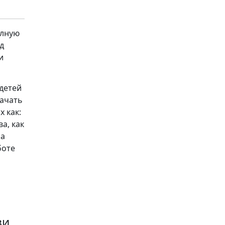
олную
д
и
детей
качать
 как:
ва, как
 а
боте
ви