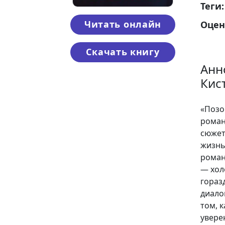
Теги
Читать онлайн
Оцен
Скачать книгу
Анн
Кис
«Позо
роман
сюжет
жизнь
роман
— хол
гораз
диало
том, 
увере