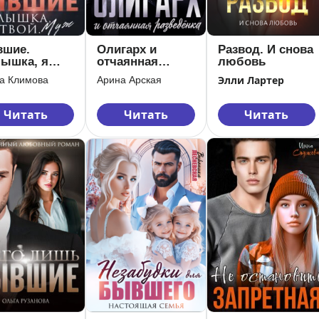
шие.
Олигарх и
Развод. И снова
ышка, я
отчаянная
любовь
й. Муж
разведёнка
Элли Лартер
а Климова
Арина Арская
Читать
Читать
Читать