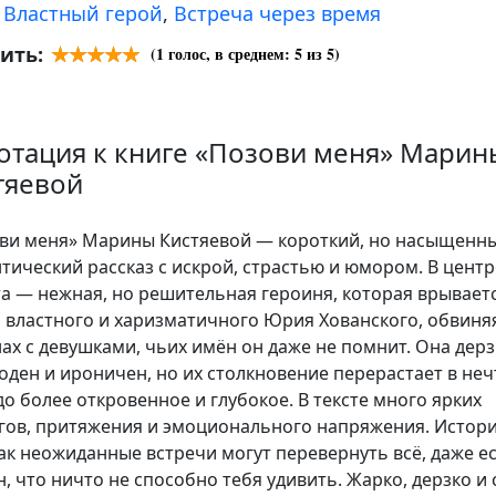
:
Властный герой
,
Встреча через время
ить:
(
1
голос, в среднем:
5
из 5)
отация к книге «Позови меня» Марин
тяевой
ви меня» Марины Кистяевой — короткий, но насыщенн
тический рассказ с искрой, страстью и юмором. В центр
а — нежная, но решительная героиня, которая врываетс
 властного и харизматичного Юрия Хованского, обвиняя
ах с девушками, чьих имён он даже не помнит. Она дерз
оден и ироничен, но их столкновение перерастает в неч
до более откровенное и глубокое. В тексте много ярких
гов, притяжения и эмоционального напряжения. Истори
как неожиданные встречи могут перевернуть всё, даже е
н, что ничто не способно тебя удивить. Жарко, дерзко и 