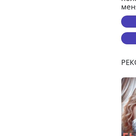
мен
РЕ