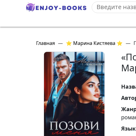
Главная
—
⭐ Марина Кистяева ⭐
—
«П
Ма
Назв
Авто
Жан
рома
Язык