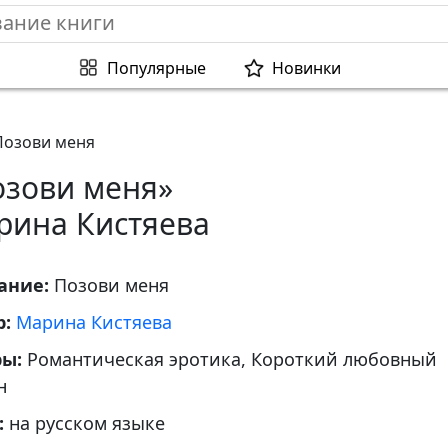
Популярные
Новинки
Позови меня
озови меня»
рина Кистяева
ание:
Позови меня
р:
Марина Кистяева
ры:
Романтическая эротика, Короткий любовный
н
:
на русском языке