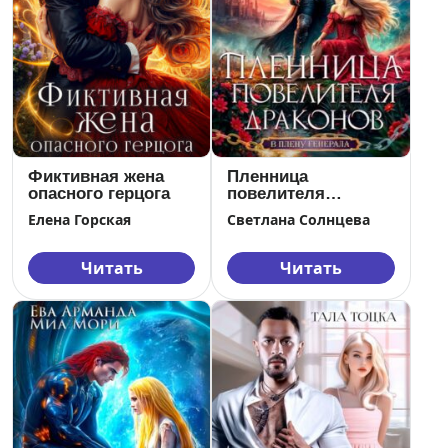
Фиктивная жена
Пленница
опасного герцога
повелителя
драконов
Елена Горская
Светлана Солнцева
Читать
Читать