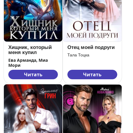
Хищник, который
Отец моей подруги
меня купил
Тала Тоцка
Ева Арманда, Миа
Мори
Читать
Читать