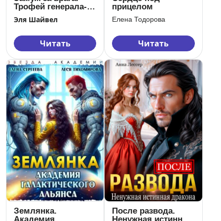
Трофей генерала-
прицелом
дракона
Эля Шайвел
Елена Тодорова
Читать
Читать
Землянка.
После развода.
Академия
Ненужная истинная