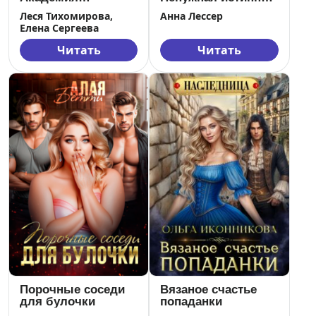
галактического
дракона
Леся Тихомирова,
Анна Лессер
альянса
Елена Сергеева
Читать
Читать
Порочные соседи
Вязаное счастье
для булочки
попаданки