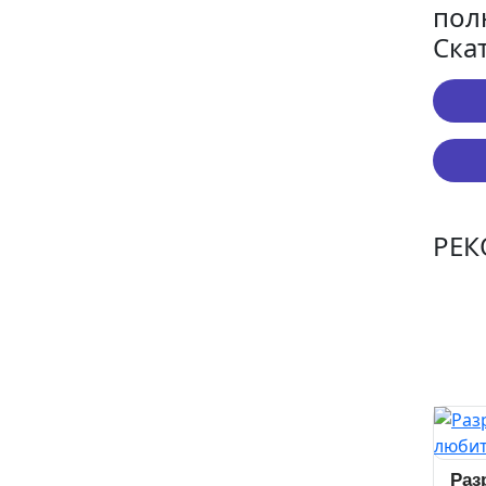
пол
Ска
РЕ
Раз