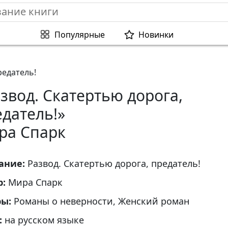
Популярные
Новинки
редатель!
звод. Скатертью дорога,
датель!»
ра Спарк
ание:
Развод. Скатертью дорога, предатель!
р:
Мира Спарк
ры:
Романы о неверности, Женский роман
:
на русском языке