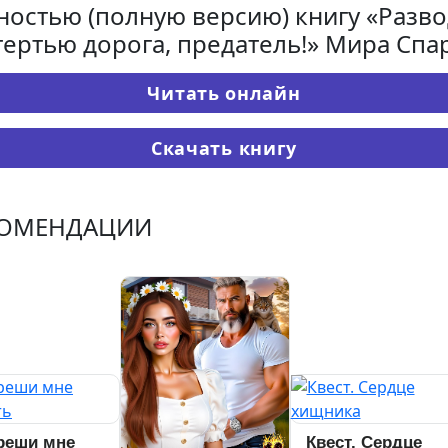
ностью (полную версию) книгу «Разво
тертью дорога, предатель!» Мира Спа
Читать онлайн
Скачать книгу
КОМЕНДАЦИИ
реши мне
Квест. Сердце