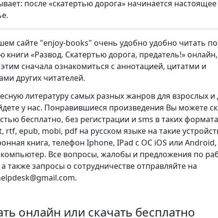
ывает: после «скатертью дорога» начинается настоящее
ье.
шем сайте "enjoy-books" очень удобно удобно читать п
ю книги «Развод. Скатертью дорога, предатель!» онлайн,
 этим сначала ознакомиться с аннотацией, цитатми и
ами других читателей.
есную литературу самых разных жанров для взрослых и 
йдете у нас. Понравившиеся произведения Вы можете с
стью бесплатно, без регистрации и sms в таких форматах
xt, rtf, epub, mobi, pdf на русском языке на такие устройст
онная книга, телефон Iphone, IPad с ОС iOS или Android,
 компьютер. Все вопросы, жалобы и предложения по ра
, а также запросы о сотрудничестве отправляйте на
.helpdesk@gmail.com.
ать онлайн или скачать бесплатно