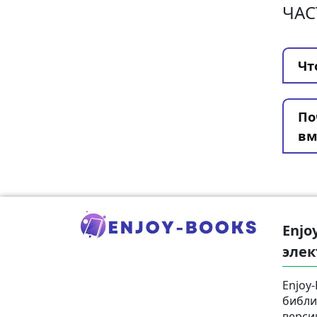
ЧАС
Чт
По
вм
Enjo
элек
Enjoy
библи
верси