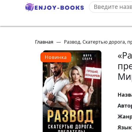
Главная
—
Развод. Скатертью дорога, п
«Ра
Новинка
пре
Ми
Назв
Авто
Жан
Язык