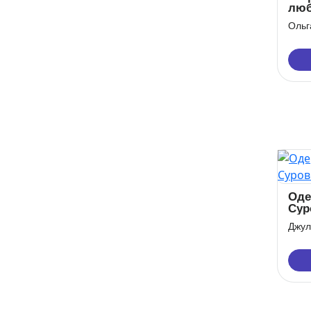
люб
Ольг
Оде
Сур
Джул