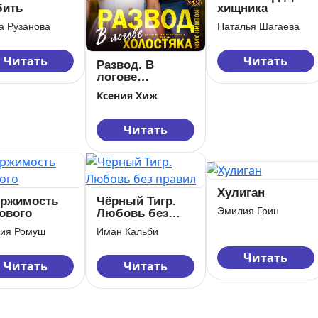
ить
хищника
а Рузанова
Наталья Шагаева
Читать
Читать
Развод. В
логове
холостяка
Ксения Хиж
Читать
Хулиган
ржимость
Чёрный Тигр.
Эмилия Грин
ового
Любовь без
правил
ия Ромуш
Иман Кальби
Читать
Читать
Читать