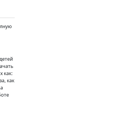
олную
детей
качать
 как:
ва, как
 а
боте