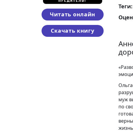
Теги
Читать онлайн
Оцен
Скачать книгу
Анн
дор
«Разв
эмоци
Ольга
разру
муж в
по св
готов
верны
жизнь