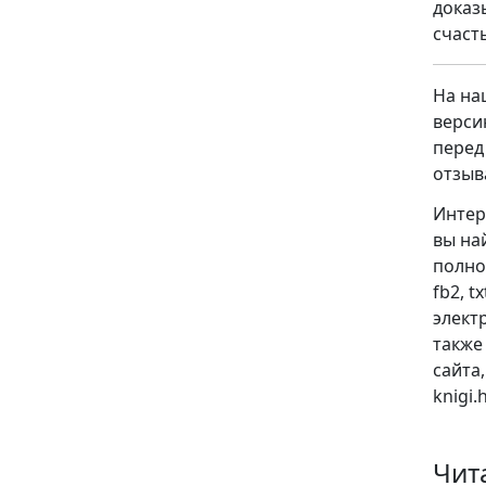
доказ
счаст
На на
верси
перед
отзыв
Интер
вы на
полно
fb2, t
электр
также
сайта
knigi
Чит