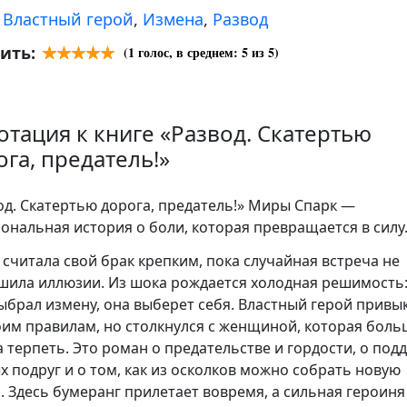
:
Властный герой
,
Измена
,
Развод
ить:
(
1
голос, в среднем:
5
из 5)
отация к книге «Развод. Скатертью
ога, предатель!»
од. Скатертью дорога, предатель!» Миры Спарк —
ональная история о боли, которая превращается в силу
 считала свой брак крепким, пока случайная встреча не
шила иллюзии. Из шока рождается холодная решимость:
ыбрал измену, она выберет себя. Властный герой привы
оим правилам, но столкнулся с женщиной, которая боль
а терпеть. Это роман о предательстве и гордости, о под
х подруг и о том, как из осколков можно собрать новую
. Здесь бумеранг прилетает вовремя, а сильная героиня