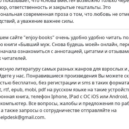
о показывает, что «снова вместе» возможно только чере
вор, ответственность и закрытые гештальты. Это
ональная современная проза о том, что любовь не отм
дствий, а уважение важнее силы.
шем сайте "enjoy-books" очень удобно удобно читать п
ю книги «Бывший муж. Снова будешь моей» онлайн, пер
сначала ознакомиться с аннотацией, цитатми и отзывам
х читателей.
есную литературу самых разных жанров для взрослых и 
йдете у нас. Понравившиеся произведения Вы можете с
стью бесплатно, без регистрации и sms в таких форматах
xt, rtf, epub, mobi, pdf на русском языке на такие устройст
онная книга, телефон Iphone, IPad с ОС iOS или Android,
 компьютер. Все вопросы, жалобы и предложения по ра
, а также запросы о сотрудничестве отправляйте на
.helpdesk@gmail.com.