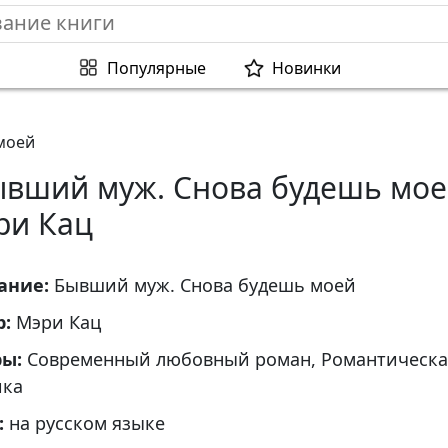
Популярные
Новинки
моей
ывший муж. Снова будешь мое
ри Кац
ание:
Бывший муж. Снова будешь моей
р:
Мэри Кац
ры:
Современный любовный роман, Романтическа
ика
:
на русском языке