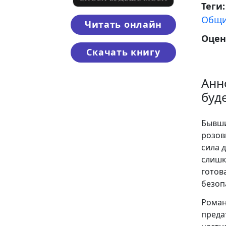
Теги
Общи
Читать онлайн
Оцен
Скачать книгу
Анн
буд
Бывши
розов
сила 
слишк
готов
безоп
Роман
преда