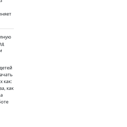
з
еняет
олную
ед
и
детей
качать
 как:
ва, как
 а
боте