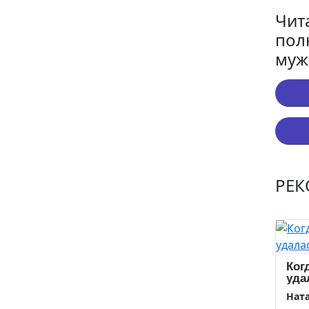
Чит
пол
муж
РЕ
Ког
уда
Нат