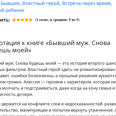
:
Бывшие
,
Властный герой
,
Встреча через время
,
й ребенок
ить:
(
1
голос, в среднем:
5
из 5)
отация к книге «Бывший муж. Снова
ешь моей»
й муж. Снова будешь моей — это история второго шанс
ых фильтров. Властный герой здесь не романтизирован:
давит, ошибки болезненны, а прошлые решения аукаютс
ом громко. Алессия — героиня с характером, которая не
а молчать и подстраиваться, даже когда на кону семья и
асность дочери.
 держится на конфликте слов и недосказанностей: разво
тельство, манипуляции и попытки вернуть утраченное. 