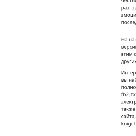
честн
разго
эмоци
после
На на
верси
этим 
други
Интер
вы на
полно
fb2, t
электр
также
сайта
knigi