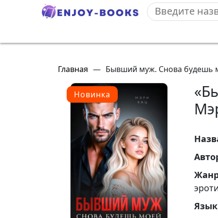
Главная
—
Бывший муж. Снова будешь 
«Б
Новинка
Мэ
Назв
Авто
Жан
эрот
Язык