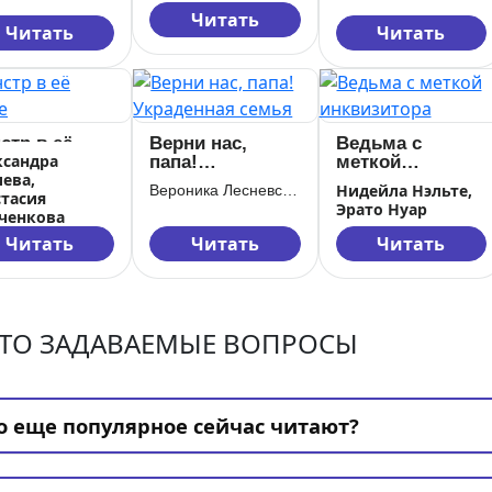
Читать
Читать
Читать
стр в её
Верни нас,
Ведьма с
ксандра
дце
папа!
меткой
ева,
Украденная
инквизитора
Нидейла Нэльте,
Вероника Лесневская
стасия
семья
Эрато Нуар
ченкова
Читать
Читать
Читать
ТО ЗАДАВАЕМЫЕ ВОПРОСЫ
о еще популярное сейчас читают?