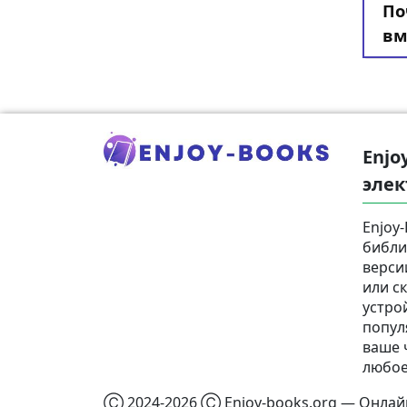
По
вм
Enjo
элек
Enjoy
библи
верси
или с
устро
попул
ваше 
любое
Ⓒ 2024-2026 Ⓒ Enjoy-books.org — Онлайн