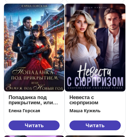
Попаданка под
Невеста с
прикрытием, или
сюрпризом
Замуж под Новый
Елена Горская
Маша Кужель
год
Читать
Читать