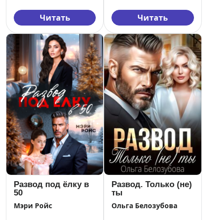
Читать
Читать
Развод под ёлку в
Развод. Только (не)
50
ты
Мэри Ройс
Ольга Белозубова