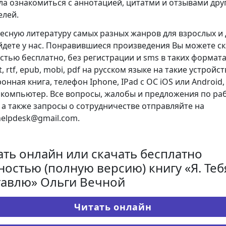
ла ознакомиться с аннотацией, цитатми и отзывами дру
елей.
есную литературу самых разных жанров для взрослых и 
йдете у нас. Понравившиеся произведения Вы можете с
стью бесплатно, без регистрации и sms в таких форматах
xt, rtf, epub, mobi, pdf на русском языке на такие устройст
онная книга, телефон Iphone, IPad с ОС iOS или Android,
 компьютер. Все вопросы, жалобы и предложения по ра
, а также запросы о сотрудничестве отправляйте на
.helpdesk@gmail.com.
ать онлайн или скачать бесплатно
ностью (полную версию) книгу «Я. Теб
тавлю» Ольги Вечной
Читать онлайн