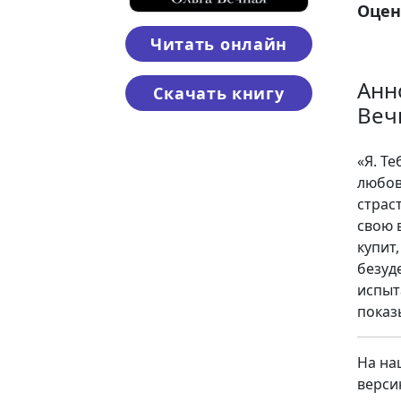
Оцен
Читать онлайн
Анн
Скачать книгу
Веч
«Я. Т
любов
страс
свою 
купит
безуд
испыт
показ
На на
верси