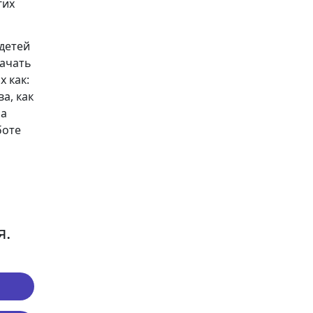
гих
детей
качать
 как:
ва, как
 а
боте
я.