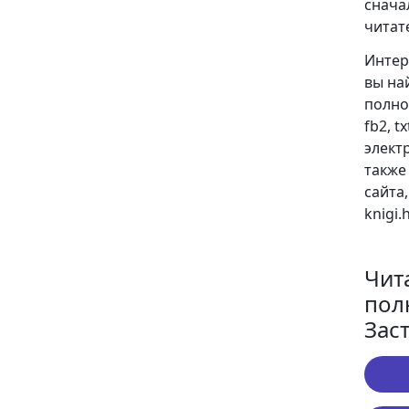
снача
читат
Интер
вы на
полно
fb2, t
электр
также
сайта
knigi
Чит
пол
Зас