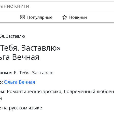
Популярные
Новинки
ебя. Заставлю
 Тебя. Заставлю»
ьга Вечная
ание:
Я. Тебя. Заставлю
р:
Ольга Вечная
ры:
Романтическая эротика, Современный любов
н
:
на русском языке