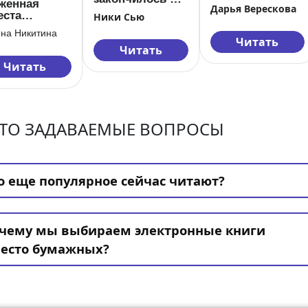
женная
Дарья Верескова
45
еста
Ники Сью
кона, или
на Никитина
яйка
Читать
Читать
него
естья
Читать
ТО ЗАДАВАЕМЫЕ ВОПРОСЫ
о еще популярное сейчас читают?
чему мы выбираем электронные книги
есто бумажных?