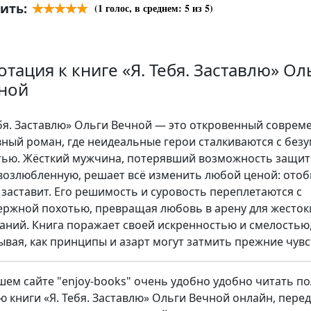
ить:
(
1
голос, в среднем:
5
из 5)
отация к книге «Я. Тебя. Заставлю» Ол
ной
ебя. Заставлю» Ольги Вечной — это откровенный совре
ный роман, где неидеальные герои сталкиваются с без
тью. Жёсткий мужчина, потерявший возможность защит
возлюбленную, решает всё изменить любой ценой: отоб
, заставит. Его решимость и суровость переплетаются с
ержной похотью, превращая любовь в арену для жесток
аний. Книга поражает своей искренностью и смелостью
ывая, как принципы и азарт могут затмить прежние чувс
шем сайте "enjoy-books" очень удобно удобно читать п
ю книги «Я. Тебя. Заставлю» Ольги Вечной онлайн, перед