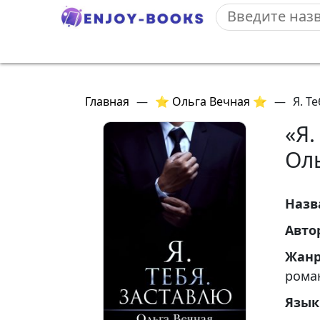
Главная
—
⭐ Ольга Вечная ⭐
—
Я. Т
«Я.
Ол
Назв
Авто
Жан
рома
Язык