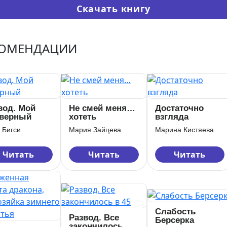
Скачать книгу
КОМЕНДАЦИИ
вод. Мой
Не смей меня…
Достаточно
)верный
хотеть
взгляда
 Бигси
Мария Зайцева
Марина Кистяева
Читать
Читать
Читать
Слабость
Развод. Все
Берсерка
закончилось в