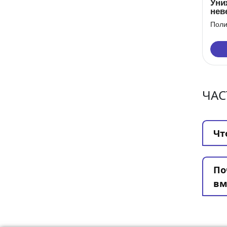
Уни
нев
дра
Поли
Хоз
зим
пом
ЧАС
Чт
По
вм