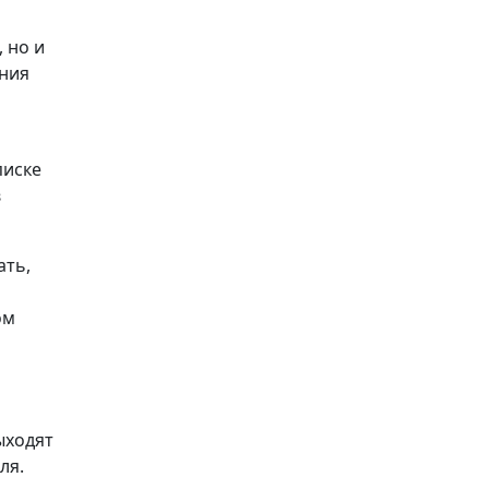
 но и
ения
списке
в
ать,
ом
ыходят
ля.