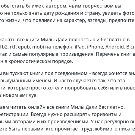
тобы стать ближе с автором, чьим творчеством вы
о не только знать дату рождения и страну, увидеть фото,
го жизни, что повлияли на характер, взгляды, предпочт
скачать все книги Милы Дали полностью и бесплатно в
 fb2, rtf, epub, mobi на телефон, iPad, iPhone, Android. В 
, так и самые популярные произведения. Перечень книг 
н в хронологическом порядке.
 выпускают книги под псевдонимом – всегда хочется зн
 выдуманным именем. И часто случается так, что это
ти, которые просто хотели попробовать себя или в нов
в новом амплуа.
аем читать онлайн все книги Милы Дали бесплатно,
регистрации. Всегда нужно расширять горизонты и
выми авторами и их произведениями. У нас регулярно в
ете быть первыми, кто прочитает труд любимого писате