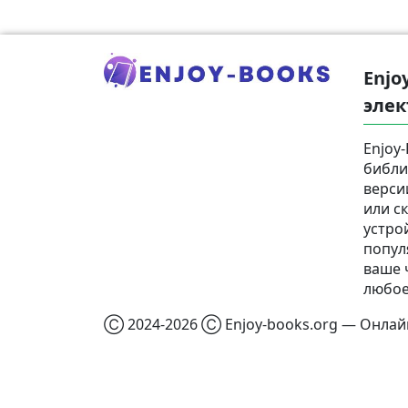
Enjo
элек
Enjoy
библи
верси
или с
устро
попул
ваше 
любое
Ⓒ 2024-2026 Ⓒ Enjoy-books.org — Онлайн