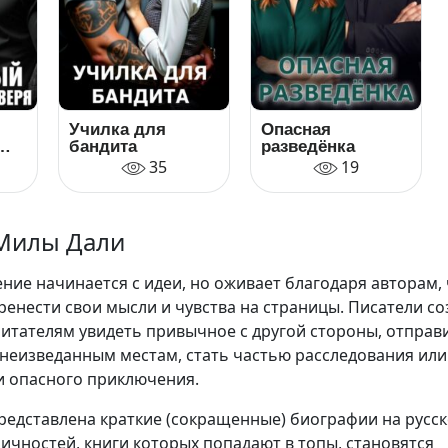
Училка для
Опасная
бандита
разведёнка
35
19
Милы Дали
ние начинается с идеи, но оживает благодаря авторам,
ренести свои мысли и чувства на страницы. Писатели с
итателям увидеть привычное с другой стороны, отправ
 неизведанным местам, стать частью расследования или
и опасного приключения.
редставлена краткие (сокращенные) биографии на русс
личностей, книги которых попадают в топы, становятся